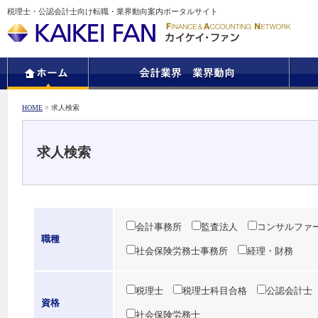
税理士・公認会計士向け転職・業界動向案内ポータルサイト
HOME
> 求人検索
求人検索
会計事務所
監査法人
コンサルファ
職種
社会保険労務士事務所
経理・財務
税理士
税理士科目合格
公認会計士
資格
社会保険労務士