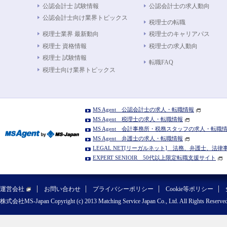
公認会計士 試験情報
公認会計士の求人動向
公認会計士向け業界トピックス
税理士の転職
税理士業界 最新動向
税理士のキャリアパス
税理士 資格情報
税理士の求人動向
税理士 試験情報
転職FAQ
税理士向け業界トピックス
MS Agent 公認会計士の求人・転職情報
MS Agent 税理士の求人・転職情報
MS Agent 会計事務所・税務スタッフの求人・転職
MS Agent 弁護士の求人・転職情報
LEGAL NET[リーガルネット] 法務、弁護士、法
EXPERT SENIOIR 50代以上限定転職支援サイト
運営会社
お問い合わせ
プライバシーポリシー
Cookie等ポリシー
株式会社MS-Japan Copyright (c) 2013 Matching Service Japan Co., Ltd. All Rights Reserved