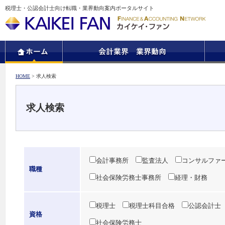
税理士・公認会計士向け転職・業界動向案内ポータルサイト
HOME
> 求人検索
求人検索
会計事務所
監査法人
コンサルファ
職種
社会保険労務士事務所
経理・財務
税理士
税理士科目合格
公認会計士
資格
社会保険労務士