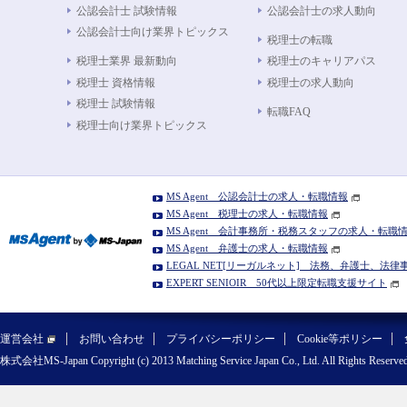
公認会計士 試験情報
公認会計士の求人動向
公認会計士向け業界トピックス
税理士の転職
税理士業界 最新動向
税理士のキャリアパス
税理士 資格情報
税理士の求人動向
税理士 試験情報
転職FAQ
税理士向け業界トピックス
MS Agent 公認会計士の求人・転職情報
MS Agent 税理士の求人・転職情報
MS Agent 会計事務所・税務スタッフの求人・転職
MS Agent 弁護士の求人・転職情報
LEGAL NET[リーガルネット] 法務、弁護士、法
EXPERT SENIOIR 50代以上限定転職支援サイト
運営会社
お問い合わせ
プライバシーポリシー
Cookie等ポリシー
株式会社MS-Japan Copyright (c) 2013 Matching Service Japan Co., Ltd. All Rights Reserved