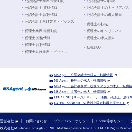
公認会計士業界 最新動向
公認会計士の転職
公認会計士 資格情報
公認会計士のキャリアパス
公認会計士 試験情報
公認会計士の求人動向
公認会計士向け業界トピックス
税理士の転職
税理士業界 最新動向
税理士のキャリアパス
税理士 資格情報
税理士の求人動向
税理士 試験情報
転職FAQ
税理士向け業界トピックス
MS Agent 公認会計士の求人・転職情報
MS Agent 税理士の求人・転職情報
MS Agent 会計事務所・税務スタッフの求人・転職
MS Agent 弁護士の求人・転職情報
LEGAL NET[リーガルネット] 法務、弁護士、法
EXPERT SENIOIR 50代以上限定転職支援サイト
運営会社
お問い合わせ
プライバシーポリシー
Cookie等ポリシー
株式会社MS-Japan Copyright (c) 2013 Matching Service Japan Co., Ltd. All Rights Reserved