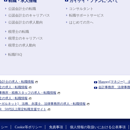
転職・求人情報
カイケイ・ファンについて
公認会計士の転職
コンサルタント
公認会計士のキャリアパス
転職サポートサービス
公認会計士の求人動向
はじめての方へ
税理士の転職
税理士のキャリアパス
税理士の求人動向
転職FAQ
公認会計士の求人・転職情報
Manegy[マネジー
税理士の求人・転職情報
会計事務所、法律事務所
 会計事務所・税務スタッフの求人・転職情報
弁護士の求人・転職情報
T[リーガルネット] 法務、弁護士、法律事務所の求人・転職情報
NIOIR 50代以上限定転職支援サイト
リシー
Cookie等ポリシー
免責事項
個人情報の取扱いにおける公表事項