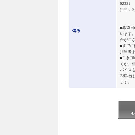
0233）
担当：
■希望
備考
います
合がご
■すで
担当者
■ご参
くか、
バイス
※弊社
ます。