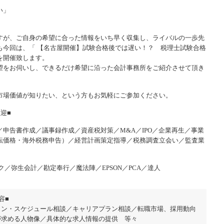
い」
すが、ご自身の希望に合った情報をいち早く収集し、ライバルの一歩先
も今回は、「 【名古屋開催】試験合格後では遅い！？ 税理士試験合格
を開催致します。
望をお伺いし、できるだけ希望に沿った会計事務所をご紹介させて頂き
市場価値が知りたい、という方もお気軽にご参加ください。
迎■
申告書作成／議事録作成／資産税対策／M&A／IPO／企業再生／事業
転価格・海外税務申告）／経営計画策定指導／税務調査立会い／監査業
ロク／弥生会計／勘定奉行／魔法陣／EPSON／PCA／達人
容■
ラン・スケジュール相談／キャリアプラン相談／転職市場、採用動向
が求める人物像／具体的な求人情報の提供 等々