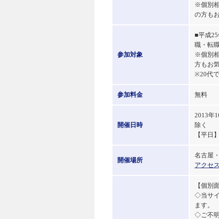
※個別
の方も
■平成2
職・転職
参加対象
※個別
方もお
※20代
参加料金
無料
2013
開催日時
除く
【平日】9
名古屋・
開催場所
アクセ
【個別
◇当サ
ます。
◇ご不明