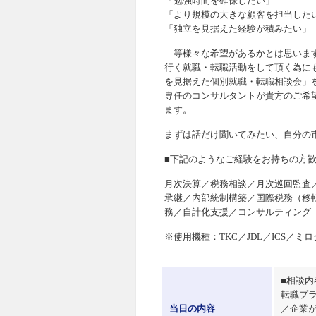
「勉強時間を確保したい」
「より規模の大きな顧客を担当した
「独立を見据えた経験が積みたい」
…等様々な希望があるかとは思いま
行く就職・転職活動をして頂く為に
を見据えた個別就職・転職相談会」
専任のコンサルタントが貴方のご希
ます。
まずは話だけ聞いてみたい、自分の
■下記のようなご経験をお持ちの方歓
月次決算／税務相談／月次巡回監査／
承継／内部統制構築／国際税務（移
務／自計化支援／コンサルティング
※使用機種：TKC／JDL／ICS／ミ
■相談内
転職プ
当日の内容
／企業