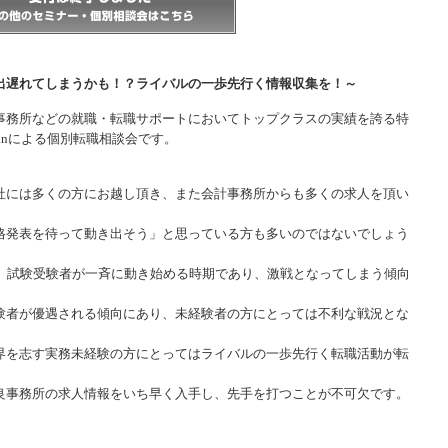
出遅れてしまうかも！？ライバルの一歩先行く情報収集を！～
事務所などの就職・転職サポートにおいてトップクラスの実績を誇る特
panによる個別転職相談会です。
社には多くの方にお越し頂き、また会計事務所からも多くの求人を頂い
格発表を待って動き出そう」と思っている方も多いのではないでしょう
は、試験受験者が一斉に動き始める時期であり、激戦となってしまう傾向
験者が優遇される傾向にあり、未経験者の方にとっては不利な戦況とな
界を志す実務未経験の方にとってはライバルの一歩先行く転職活動が転
良事務所の求人情報をいち早く入手し、先手を打つことが不可欠です。