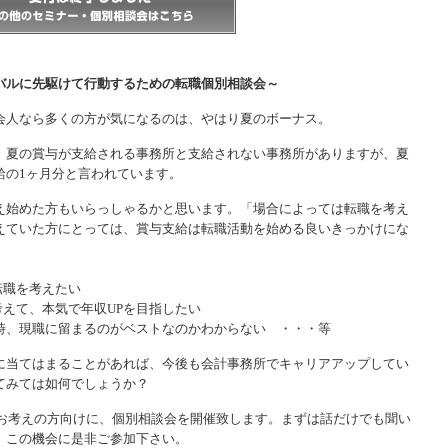
バルに先駆けて行動するための転職個別相談会～
会人なら多くの方が気になるのは、やはり夏のボーナス。
、夏の賞与が支給される事務所と支給されない事務所がありますが、夏
給の1ヶ月分と言われています。
え始めた方もいらっしゃるかと思います。「場合によっては転職を考え
えていた方にとっては、賞与支給は転職活動を始める良いきっかけにな
転職を考えたい
えて、本気で年収UPを目指したい
時、現職に留まるのがベストなのかわからない ・・・等
に当てはまることがあれば、今後も会計事務所でキャリアアップしてい
てみては如何でしょうか？
をお考えの方向けに、個別相談会を開催致します。まずは話だけでも聞い
、この機会に是非ご参加下さい。