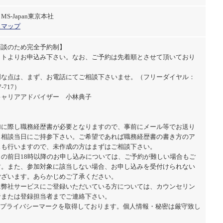
S-Japan東京本社
スマップ
面談のため完全予約制】
イトよりお申込み下さい。なお、ご予約は先着順とさせて頂いており
明な点は、まず、お電話にてご相談下さいませ。（フリーダイヤル：
7-717）
キャリアアドバイザー 小林典子
加に際し職務経歴書が必要となりますので、事前にメール等でお送り
、相談当日にご持参下さい。ご希望であれば職務経歴書の書き方のア
スも行いますので、未作成の方はまずはご相談下さい。
日の前日18時以降のお申し込みについては、ご予約が難しい場合もご
す。また、参加対象に該当しない場合、お申し込みを受付けられない
ございます。あらかじめご了承ください。
に弊社サービスにご登録いただいている方については、カウンセリン
者または登録担当者までご連絡下さい。
はプライバシーマークを取得しております。個人情報・秘密は厳守致し