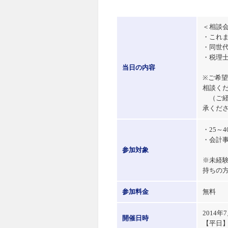
＜相談
・これ
・同世
・税理士
当日の内容
※ご希
相談く
（ご経
承くだ
・25～
・会計
参加対象
※未経験
持ちの
参加料金
無料
2014
開催日時
【平日】1