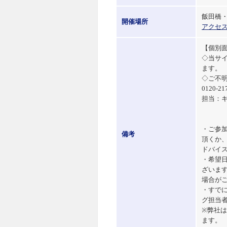
飯田橋・M
開催場所
アクセ
【個別
◇当サ
ます。
◇ご不
0120-21
担当：
・ご参
備考
頂くか
ドバイ
・希望
ざいま
場合が
・すで
グ担当
※弊社
ます。