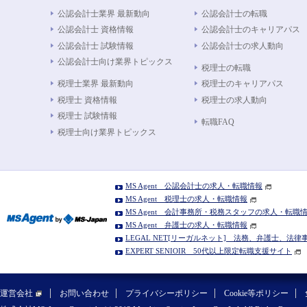
公認会計士業界 最新動向
公認会計士の転職
公認会計士 資格情報
公認会計士のキャリアパス
公認会計士 試験情報
公認会計士の求人動向
公認会計士向け業界トピックス
税理士の転職
税理士業界 最新動向
税理士のキャリアパス
税理士 資格情報
税理士の求人動向
税理士 試験情報
転職FAQ
税理士向け業界トピックス
MS Agent 公認会計士の求人・転職情報
MS Agent 税理士の求人・転職情報
MS Agent 会計事務所・税務スタッフの求人・転職
MS Agent 弁護士の求人・転職情報
LEGAL NET[リーガルネット] 法務、弁護士、法
EXPERT SENIOIR 50代以上限定転職支援サイト
運営会社
お問い合わせ
プライバシーポリシー
Cookie等ポリシー