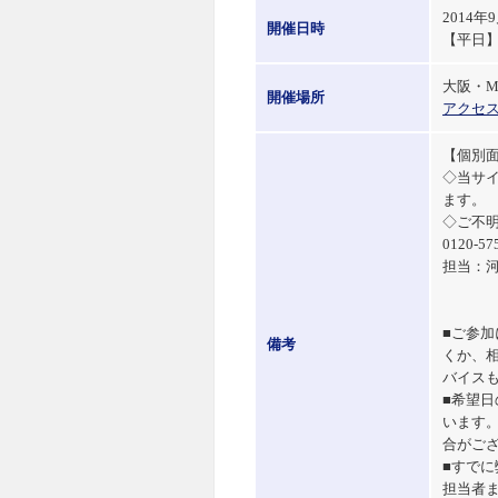
2014
開催日時
【平日】1
大阪・MS
開催場所
アクセ
【個別
◇当サ
ます。
◇ご不
0120-57
担当：
■ご参
備考
くか、
バイス
■希望
います
合がご
■すで
担当者