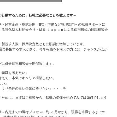
ぐ行動するために、転職に必要なことを教えます～
・経営企画・株式公開（IPO）準備など管理部門への転職サポートに
する特化型人材紹介会社・ＭＳ-Ｊａｐａｎによる個別形式の転職相談会
、新規求人数・採用決定数ともに順調に増加しています。
を増員募集する求人が多く、今年転職をお考えの方には、チャンスが広が
グに併せ個別相談会を開催致します。
に転職を考えたい」
考えて、本気でキャリア構築したい」
たい」
、より条件の良い企業に移りたい」・・・等
くために、まずはご相談から、転職の準備を始めてみては如何でしょう
接～内定までの選考プロセスに約1ヶ月かかり、現職を退職するまでの