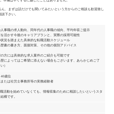
す。準備は早くするに越したことはありません。
ろん、まずは話だけでも聞いてみたいという方からのご相談も歓迎致し
相談下さい。
の人事職の求人動向、同年代の人事職の傾向、平均年収ご提示
歴を活かす今後のキャリアプランと、実際の採用可能性
の状況を踏まえた具体的な転職活動スケジュール
経歴書の書き方、面接対策、その他の個別アドバイス
望の方には具体的な求人案件のご紹介も可能です
歴によってはご希望に添えない場合もございます、あらかじめご了
さい）
～40歳位
職または社労士事務所等の実務経験者
転職活動を始めていなくても、情報収集のために相談したいというスタ
も結構です。