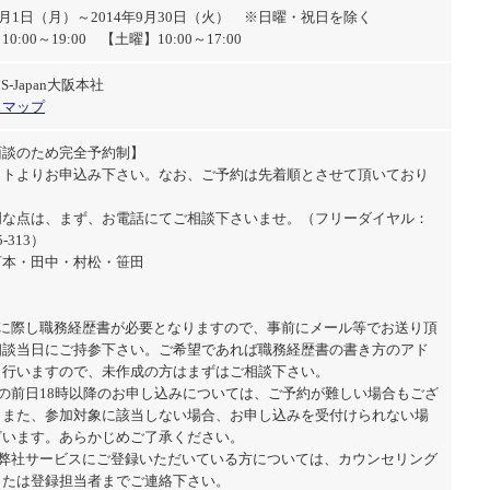
年9月1日（月）～2014年9月30日（火） ※日曜・祝日を除く
0:00～19:00 【土曜】10:00～17:00
-Japan大阪本社
スマップ
面談のため完全予約制】
イトよりお申込み下さい。なお、ご予約は先着順とさせて頂いており
明な点は、まず、お電話にてご相談下さいませ。（フリーダイヤル：
5-313）
河本・田中・村松・笹田
加に際し職務経歴書が必要となりますので、事前にメール等でお送り頂
相談当日にご持参下さい。ご希望であれば職務経歴書の書き方のアド
も行いますので、未作成の方はまずはご相談下さい。
日の前日18時以降のお申し込みについては、ご予約が難しい場合もござ
。また、参加対象に該当しない場合、お申し込みを受付けられない場
ざいます。あらかじめご了承ください。
に弊社サービスにご登録いただいている方については、カウンセリング
または登録担当者までご連絡下さい。