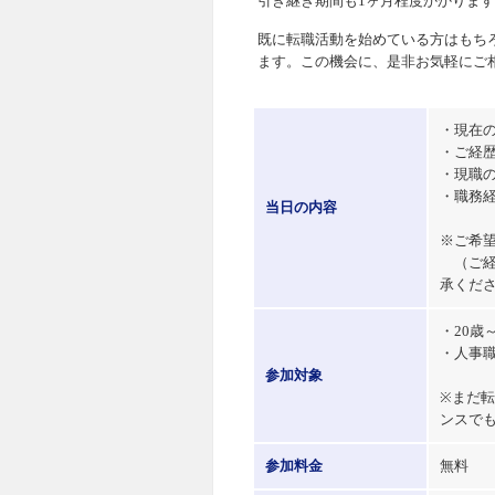
引き継ぎ期間も1ヶ月程度かかりま
既に転職活動を始めている方はもち
ます。この機会に、是非お気軽にご
・現在
・ご経
・現職
・職務
当日の内容
※ご希
（ご経
承くだ
・20歳
・人事
参加対象
※まだ
ンスで
参加料金
無料