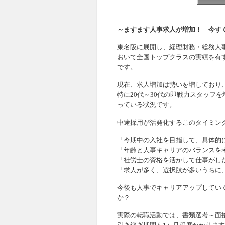
～ますます人事求人が増加！ 今す
東名阪に展開し、経理財務・総務人事
おいて全国トップクラスの実績を有
です。
現在、求人増加は勢いを増しており
特に20代～30代の即戦力スタッフ
っている状況です。
中途採用が活発化するこのタイミン
「今期中の入社を目指して、具体的
「年齢と人事キャリアのバランスを
「社労士の資格を活かして仕事がし
「求人が多く、選択肢が多いうちに
今後も人事でキャリアアップしてい
か？
実際の転職活動では、書類選考～面