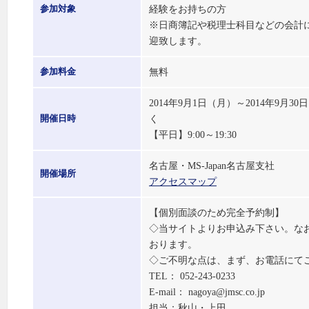
経験をお持ちの方
参加対象
※日商簿記や税理士科目などの会計
迎致します。
無料
参加料金
2014年9月1日（月）～2014年9
く
開催日時
【平日】9:00～19:30
名古屋・MS-Japan名古屋支社
開催場所
アクセスマップ
【個別面談のため完全予約制】
◇当サイトよりお申込み下さい。な
おります。
◇ご不明な点は、まず、お電話にて
TEL： 052-243-0233
E-mail： nagoya@jmsc.co.jp
担当：秋山・上田