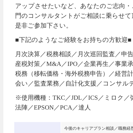
アップさせたいなど、あなたのご志向・
門のコンサルタントがご相談に乗らせて
是非ご参加下さい。
■下記のようなご経験をお持ちの方歓迎■
月次決算／税務相談／月次巡回監査／申
産税対策／M&A／IPO／企業再生／事業
税務（移転価格・海外税務申告）／経営
会い／監査業務／自計化支援／コンサル
※使用機種：TKC／JDL／ICS／ミロク
法陣／EPSON／PCA／達人
今後のキャリアプラン相談／職務経