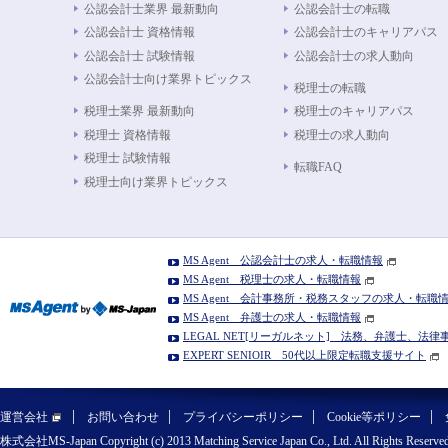
公認会計士業界 最新動向
公認会計士の転職
公認会計士 資格情報
公認会計士のキャリアパス
公認会計士 試験情報
公認会計士の求人動向
公認会計士向け業界トピックス
税理士の転職
税理士業界 最新動向
税理士のキャリアパス
税理士 資格情報
税理士の求人動向
税理士 試験情報
転職FAQ
税理士向け業界トピックス
MS Agent 公認会計士の求人・転職情報
MS Agent 税理士の求人・転職情報
MS Agent 会計事務所・税務スタッフの求人・転職
MS Agent 弁護士の求人・転職情報
LEGAL NET[リーガルネット] 法務、弁護士、法
EXPERT SENIOIR 50代以上限定転職支援サイト
運営会社
お問い合わせ
プライバシーポリシー
Cookie等ポリシー
株式会社MS-Japan Copyright (c) 2013 Matching Service Japan Co., Ltd. All Rights Reserved