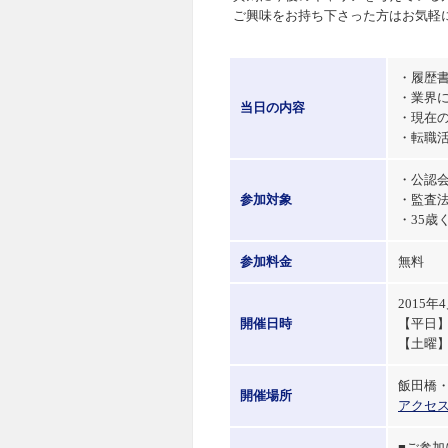
ご興味をお持ち下さった方はお気軽
・履歴
・業界
当日の内容
・現在
・転職
・公認
参加対象
・監査
・35歳
参加料金
無料
2015
開催日時
【平日】
【土曜】
飯田橋・M
開催場所
アクセ