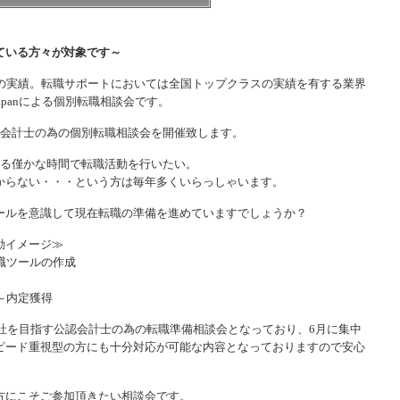
ている方々が対象です～
上の実績。転職サポートにおいては全国トップクラスの実績を有する業界
apanによる個別転職相談会です。
認会計士の為の個別転職相談会を開催致します。
きる僅かな時間で転職活動を行いたい。
からない・・・という方は毎年多くいらっしゃいます。
ールを意識して現在転職の準備を進めていますでしょうか？
動イメージ≫
職ツールの作成
～内定獲得
入社を目指す公認会計士の為の転職準備相談会となっており、6月に集中
ピード重視型の方にも十分対応が可能な内容となっておりますので安心
方にこそご参加頂きたい相談会です。