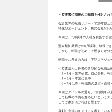
～監査繁忙期後のご転職を検討され
会計業界の転職サポートで20年以
特化型エージェント、株式会社MS-J
今回は、7月以降の入社を目指す公
監査繁忙期明けの6月以降、確保で
しかし、転職は初めてで動き方が分
転職をお考えの方は、下記スケジュ
≪監査法人出身者の典型的な転職活
・3～4月＝業界研究、自己分析、転
・4～5月＝本業に集中
・6～7月以降＝転職先の選定～面接
今回はタイトルの通り、7月(以降)
して転職の準備を進めたいというス
してご参加頂ければと思ます。
真剣に今後のキャリアを考えている