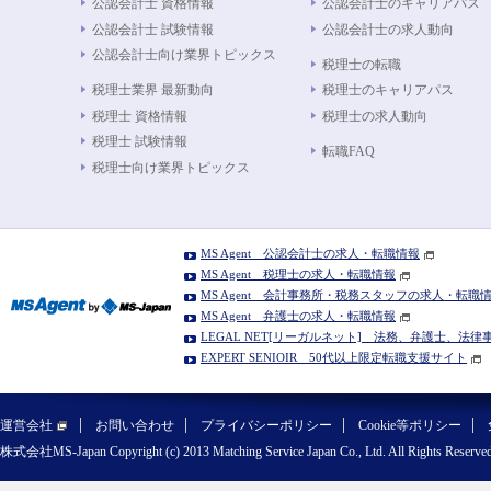
公認会計士 資格情報
公認会計士のキャリアパス
公認会計士 試験情報
公認会計士の求人動向
公認会計士向け業界トピックス
税理士の転職
税理士業界 最新動向
税理士のキャリアパス
税理士 資格情報
税理士の求人動向
税理士 試験情報
転職FAQ
税理士向け業界トピックス
MS Agent 公認会計士の求人・転職情報
MS Agent 税理士の求人・転職情報
MS Agent 会計事務所・税務スタッフの求人・転職
MS Agent 弁護士の求人・転職情報
LEGAL NET[リーガルネット] 法務、弁護士、法
EXPERT SENIOIR 50代以上限定転職支援サイト
運営会社
お問い合わせ
プライバシーポリシー
Cookie等ポリシー
株式会社MS-Japan Copyright (c) 2013 Matching Service Japan Co., Ltd. All Rights Reserved