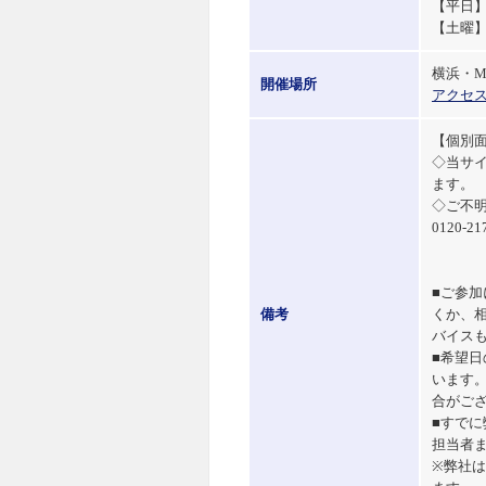
【平日】
【土曜】
横浜・MS
開催場所
アクセ
【個別
◇当サ
ます。
◇ご不
0120-21
■ご参
備考
くか、
バイス
■希望
います
合がご
■すで
担当者
※弊社