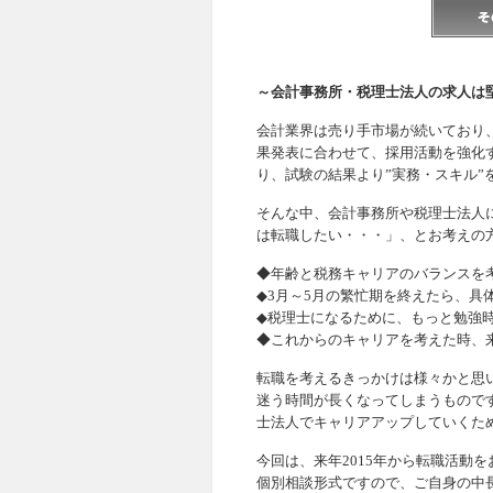
～会計事務所・税理士法人の求人は
会計業界は売り手市場が続いており
果発表に合わせて、採用活動を強化
り、試験の結果より”実務・スキル”
そんな中、会計事務所や税理士法人
は転職したい・・・」、とお考えの
◆年齢と税務キャリアのバランスを
◆3月～5月の繁忙期を終えたら、具
◆税理士になるために、もっと勉強
◆これからのキャリアを考えた時、
転職を考えるきっかけは様々かと思
迷う時間が長くなってしまうもので
士法人でキャリアアップしていくた
今回は、来年2015年から転職活動
個別相談形式ですので、ご自身の中