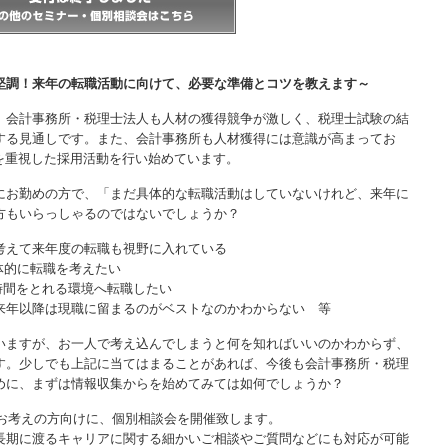
堅調！来年の転職活動に向けて、必要な準備とコツを教えます～
、会計事務所・税理士法人も人材の獲得競争が激しく、税理士試験の結
する見通しです。また、会計事務所も人材獲得には意識が高まってお
を重視した採用活動を行い始めています。
にお勤めの方で、「まだ具体的な転職活動はしていないけれど、来年に
方もいらっしゃるのではないでしょうか？
考えて来年度の転職も視野に入れている
体的に転職を考えたい
時間をとれる環境へ転職したい
来年以降は現職に留まるのがベストなのかわからない 等
いますが、お一人で考え込んでしまうと何を知ればいいのかわからず、
す。少しでも上記に当てはまることがあれば、今後も会計事務所・税理
めに、まずは情報収集からを始めてみては如何でしょうか？
をお考えの方向けに、個別相談会を開催致します。
長期に渡るキャリアに関する細かいご相談やご質問などにも対応が可能