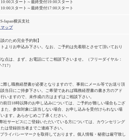
10:00スタート～最終受付19:00スタート
10:00スタート～最終受付17:00スタート
-Japan横浜支社
スマップ
面談のため完全予約制】
イトよりお申込み下さい。なお、ご予約は先着順とさせて頂いており
明な点は、まず、お電話にてご相談下さいませ。（フリーダイヤル：
7-717）
加に際し職務経歴書が必要となりますので、事前にメール等でお送り頂
相談当日にご持参下さい。ご希望であれば職務経歴書の書き方のアド
も行いますので、未作成の方はまずはご相談下さい。
日の前日18時以降のお申し込みについては、ご予約が難しい場合もござ
。また、参加対象に該当しない場合、お申し込みを受付けられない場
ざいます。あらかじめご了承ください。
に弊社サービスにご登録いただいている方については、カウンセリング
または登録担当者までご連絡下さい。
はプライバシーマークを取得しております。個人情報・秘密は厳守致し