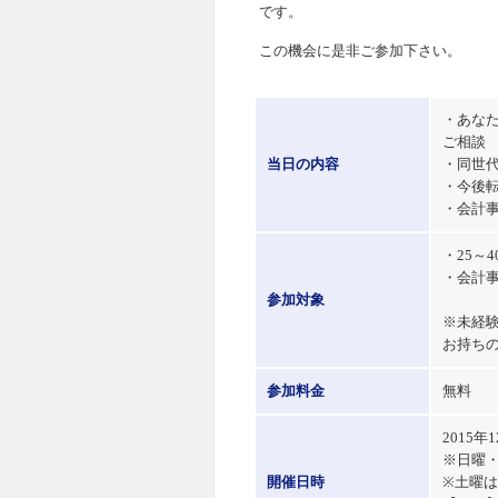
です。
この機会に是非ご参加下さい。
・あな
ご相談
当日の内容
・同世
・今後
・会計
・25～
・会計
参加対象
※未経
お持ち
参加料金
無料
2015
※日曜
開催日時
※土曜