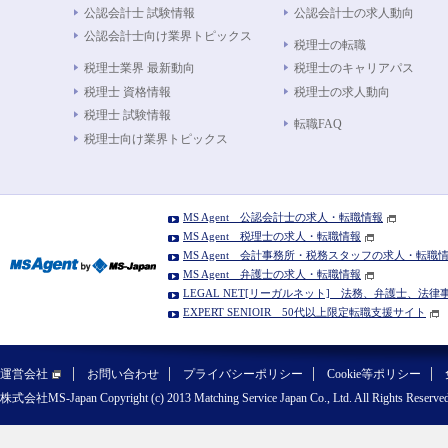
公認会計士 試験情報
公認会計士の求人動向
公認会計士向け業界トピックス
税理士の転職
税理士業界 最新動向
税理士のキャリアパス
税理士 資格情報
税理士の求人動向
税理士 試験情報
転職FAQ
税理士向け業界トピックス
MS Agent 公認会計士の求人・転職情報
MS Agent 税理士の求人・転職情報
MS Agent 会計事務所・税務スタッフの求人・転職
MS Agent 弁護士の求人・転職情報
LEGAL NET[リーガルネット] 法務、弁護士、法
EXPERT SENIOIR 50代以上限定転職支援サイト
運営会社
お問い合わせ
プライバシーポリシー
Cookie等ポリシー
株式会社MS-Japan Copyright (c) 2013 Matching Service Japan Co., Ltd. All Rights Reserved