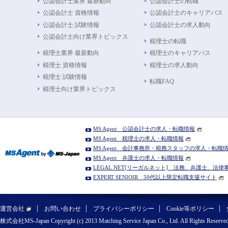
公認会計士業界 最新動向
公認会計士の転職
公認会計士 資格情報
公認会計士のキャリアパス
公認会計士 試験情報
公認会計士の求人動向
公認会計士向け業界トピックス
税理士の転職
税理士業界 最新動向
税理士のキャリアパス
税理士 資格情報
税理士の求人動向
税理士 試験情報
転職FAQ
税理士向け業界トピックス
MS Agent 公認会計士の求人・転職情報
MS Agent 税理士の求人・転職情報
MS Agent 会計事務所・税務スタッフの求人・転職
MS Agent 弁護士の求人・転職情報
LEGAL NET[リーガルネット] 法務、弁護士、法
EXPERT SENIOIR 50代以上限定転職支援サイト
運営会社
お問い合わせ
プライバシーポリシー
Cookie等ポリシー
株式会社MS-Japan Copyright (c) 2013 Matching Service Japan Co., Ltd. All Rights Reserved