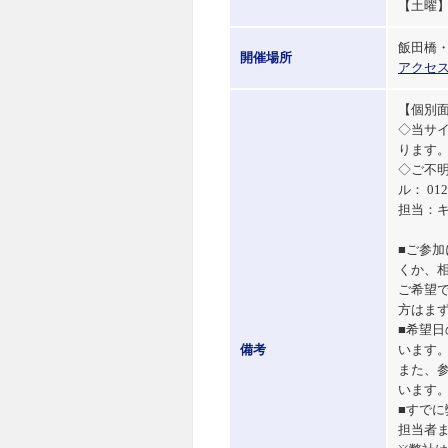
【土曜】
飯田橋・M
開催場所
アクセ
【個別
◇当サ
ります
◇ご不
ル： 012
担当：
■ご参
くか、
ご希望
方はま
■希望
備考
います
また、
います
■すで
担当者