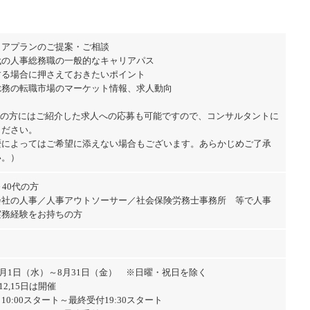
リアプランのご提案・ご相談
代の人事総務職の一般的なキャリアパス
する場合に押さえておきたいポイント
総務の転職市場のマーケット情報、求人動向
望の方にはご紹介した求人への応募も可能ですので、コンサルタントに
ください。
歴によってはご希望に添えない場合もございます。あらかじめご了承
い。）
～40代の方
会社の人事／人事アウトソーサー／社会保険労務士事務所 等で人事
実務経験をお持ちの方
年8月1日（水）～8月31日（金） ※日曜・祝日を除く
,12,15日は開催
10:00スタート～最終受付19:30スタート