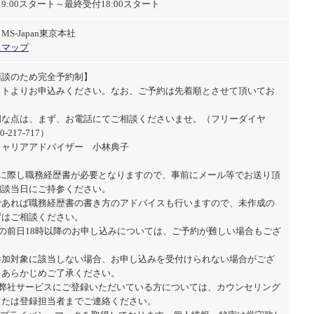
9:00スタート～最終受付18:00スタート
S-Japan東京本社
スマップ
面談のため完全予約制】
イトよりお申込みください。なお、ご予約は先着順とさせて頂いてお
。
明な点は、まず、お電話にてご相談くださいませ。（フリーダイヤ
0-217-717）
キャリアアドバイザー 小林典子
加に際し職務経歴書が必要となりますので、事前にメール等でお送り頂
相談当日にご持参ください。
であれば職務経歴書の書き方のアドバイスも行いますので、未作成の
ずはご相談ください。
日の前日18時以降のお申し込みについては、ご予約が難しい場合もござ
。
参加対象に該当しない場合、お申し込みを受付けられない場合がござ
。あらかじめご了承ください。
に弊社サービスにご登録いただいている方については、カウンセリング
または登録担当者までご連絡ください。