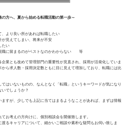
務の方へ、夏から始める転職活動の第一歩～
て、より良い所があれば転職したい
針が見えてしまい、将来が不安
したい
現職に留まるのがベストなのかわからない 等
各企業とも改めて管理部門の重要性が見直され、採用が活発化していま
年から求人数・採用決定数ともに目に見えて増加しており、転職には比
してはいないものの、なんとなく「転職」というキーワードが気になり
ないでしょうか？
いますが、少しでも上記に当てはまるようなことがあれば、まずは情報
れてお考えの方向けに、個別相談会を開催致します。
に渡るキャリアについて、細かいご相談や素朴な疑問もお伺い致しま