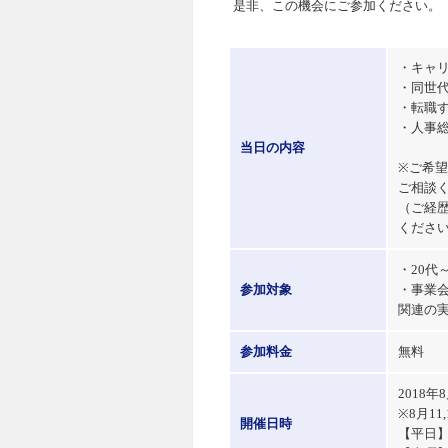
是非、この機会にご参加ください。
・キャ
・同世
・転職
・人事
当日の内容
※ご希
ご相談
（ご経
くださ
・20代
参加対象
・事業
関連の
参加料金
無料
2018
※8月11
開催日時
【平日】