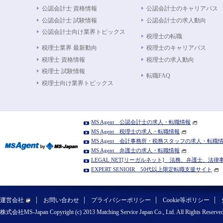
公認会計士 資格情報
公認会計士のキャリアパス
公認会計士 試験情報
公認会計士の求人動向
公認会計士向け業界トピックス
税理士の転職
税理士業界 最新動向
税理士のキャリアパス
税理士 資格情報
税理士の求人動向
税理士 試験情報
転職FAQ
税理士向け業界トピックス
MS Agent 公認会計士の求人・転職情報
MS Agent 税理士の求人・転職情報
MS Agent 会計事務所・税務スタッフの求人・転職
MS Agent 弁護士の求人・転職情報
LEGAL NET[リーガルネット] 法務、弁護士、法
EXPERT SENIOIR 50代以上限定転職支援サイト
運営会社
お問い合わせ
プライバシーポリシー
Cookie等ポリシー
株式会社MS-Japan Copyright (c) 2013 Matching Service Japan Co., Ltd. All Rights Reserved