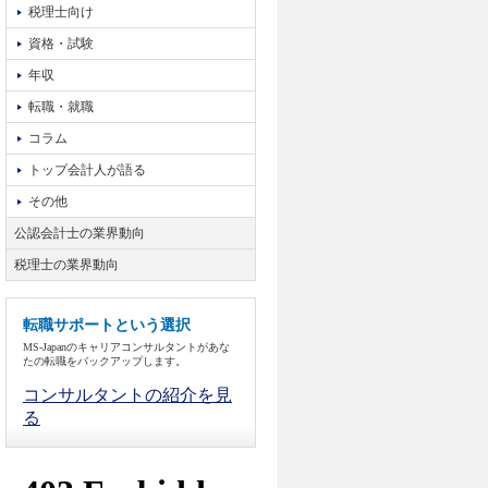
税理士向け
資格・試験
年収
転職・就職
コラム
トップ会計人が語る
その他
公認会計士の業界動向
税理士の業界動向
転職サポートという選択
MS-Japanのキャリアコンサルタントがあな
たの転職をバックアップします。
コンサルタントの紹介を見
る