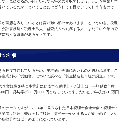
って、気になるのが何といっても将来の年収でしょう。会計を生業とす
稼いでいるのか、ということにはどうしても目がいってしまうもので
値が実態を表しているとは言い難い部分があります。というのも、税理
、会計事務所や税理士法人・監査法人へ勤務する人、また主に企業内で
方に様々な形態があるからです。
士の年収
ある程度共通しているため、平均値が実態に近いものと思われます。こ
要産業別の「労働者」について調べる「賃金構造基本統計調査」です。
上の企業規模を持つ事業所に勤務する税理士・会計士は、平均勤務年数
万5500円、賞与等が118万6600円となっています。だいたい年収は713万円
のデータですが、2004年に発表された日本税理士会連合会の税理士ア
開業者は税理士登録をして税理士業務を中心とする人が多いので、大い
の所得分布は以下のようになっています。