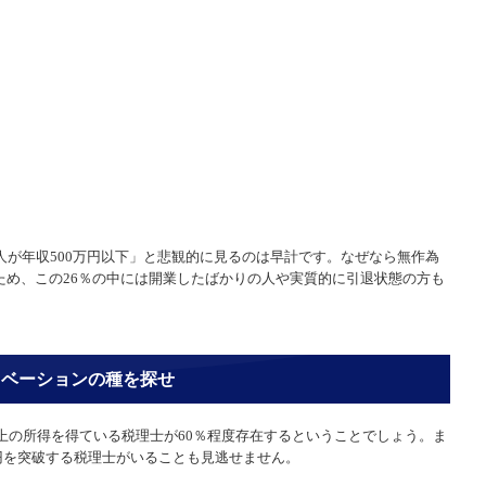
人が年収500万円以下」と悲観的に見るのは早計です。なぜなら無作為
ため、この26％の中には開業したばかりの人や実質的に引退状態の方も
ノベーションの種を探せ
以上の所得を得ている税理士が60％程度存在するということでしょう。ま
1億円を突破する税理士がいることも見逃せません。