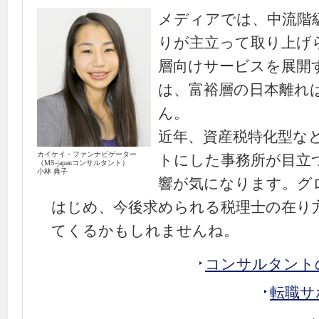
メディアでは、中流階
りが主立って取り上げ
層向けサービスを展開
は、富裕層の日本離れ
ん。
近年、資産税特化型な
カイケイ・ファンナビゲーター
トにした事務所が目立
（MS-japanコンサルタント）
小林 典子
響が気になります。グ
はじめ、今後求められる税理士の在り
てくるかもしれませんね。
コンサルタント
転職サ