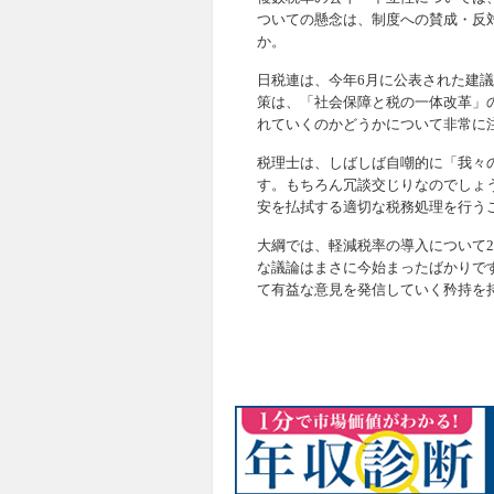
ついての懸念は、制度への賛成・反
か。
日税連は、今年6月に公表された建
策は、「社会保障と税の一体改革」
れていくのかどうかについて非常に
税理士は、しばしば自嘲的に「我々
す。もちろん冗談交じりなのでしょ
安を払拭する適切な税務処理を行う
大綱では、軽減税率の導入について2
な議論はまさに今始まったばかりで
て有益な意見を発信していく矜持を