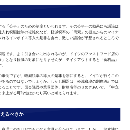
する「公平」のための制度といわれます。その公平への効果にも議論は
仕入れ税額控除の複雑化など、軽減税率の「簡素」の観点からのマイナ
されるインボイス導入の是非を含め、激しい議論が予想されるところで
問題です。よく引き合いに出されるのが、ドイツのファストフード店の
食」となり軽減の対象になりませんが、テイクアウトすると「食料品」
す。
の事例ですが、軽減税率の導入の是非を別にすると、ドイツが行うこの
があるのではないでしょうか。しかし問題は、軽減税率の制度設計では
こることです。国会議員や業界団体、財務省等のせめぎあいで、「中立
出来上がる可能性はかなり高いと考えられます。
考えるべきか
、税理士のあいだでもかなり意見が分かれています。しかし、簡素性に