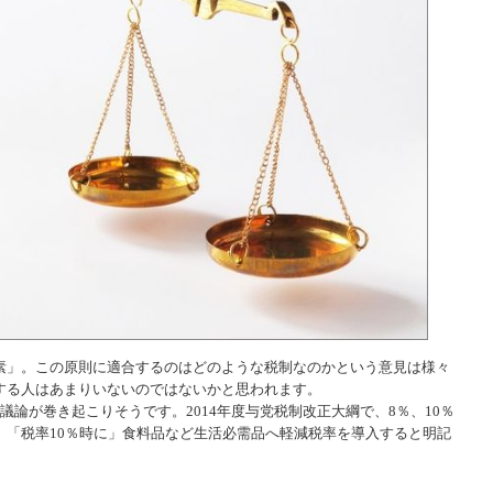
素」。この原則に適合するのはどのような税制なのかという意見は様々
する人はあまりいないのではないかと思われます。
議論が巻き起こりそうです。2014年度与党税制改正大綱で、8％、10％
、「税率10％時に」食料品など生活必需品へ軽減税率を導入すると明記