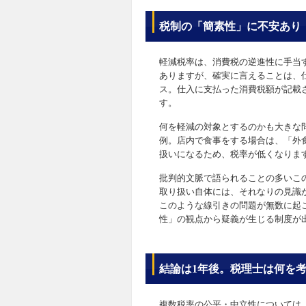
税制の「簡素性」に不安あり
軽減税率は、消費税の逆進性に手当
ありますが、確実に言えることは、
ス。仕入に支払った消費税額が記載
す。
何を軽減の対象とするのかも大きな
例。店内で食事をする場合は、「外
扱いになるため、税率が低くなりま
批判的文脈で語られることの多いこ
取り扱い自体には、それなりの見識
このような線引きの問題が無数に起
性」の観点から疑義が生じる制度が
結論は1年後。税理士は何を
複数税率の公平・中立性については