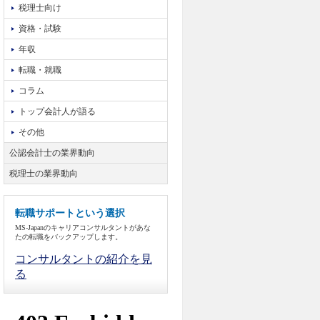
税理士向け
資格・試験
年収
転職・就職
コラム
トップ会計人が語る
その他
公認会計士の業界動向
税理士の業界動向
転職サポートという選択
MS-Japanのキャリアコンサルタントがあな
たの転職をバックアップします。
コンサルタントの紹介を見
る