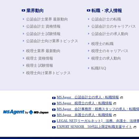
業界動向
転職・求人情報
公認会計士業界 最新動向
公認会計士の転職
公認会計士 資格情報
公認会計士のキャリアパス
公認会計士 試験情報
公認会計士の求人動向
公認会計士向け業界トピックス
税理士の転職
税理士業界 最新動向
税理士のキャリアパス
税理士 資格情報
税理士の求人動向
税理士 試験情報
転職FAQ
税理士向け業界トピックス
MS Agent 公認会計士の求人・転職情報
MS Agent 税理士の求人・転職情報
MS Agent 会計事務所・税務スタッフの求人・転職
MS Agent 弁護士の求人・転職情報
LEGAL NET[リーガルネット] 法務、弁護士、法
EXPERT SENIOIR 50代以上限定転職支援サイト