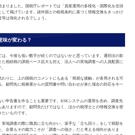
始まりました。国税庁レポートでは「資産運用の多様化・国際化を念頭
として掲げています。諸外国との租税条約に基づく情報交換をきっかけ
査等は強化されるでしょう。
意味が変わる？
ては、今後も低い数字が続くのではないかと思っています。通則法の影
また相続税の課税ベース拡大も控え、法人への実地調査への人員配置に
す。
代わりに、上の国税のコメントにもある「簡易な接触」が多用される可
る、顧問先に税務署からの質問書や問い合わせが来た場合の対応を今一
ない申告書を作ることも重要です。KSKシステムの運用を含め、調査先
もありますので、顧問先だけではなく、ほかの税理士との情報交換を密
きたいものです。
、実地調査の際に職員に立ち向かい、派手な「立ち回り」をして税額を
た、企業もその能力こそが「調査への強さ」だと考える傾向がありま