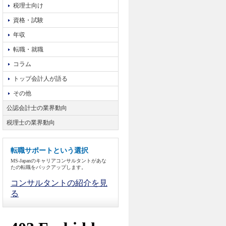
税理士向け
資格・試験
年収
転職・就職
コラム
トップ会計人が語る
その他
公認会計士の業界動向
税理士の業界動向
転職サポートという選択
MS-Japanのキャリアコンサルタントがあな
たの転職をバックアップします。
コンサルタントの紹介を見
る