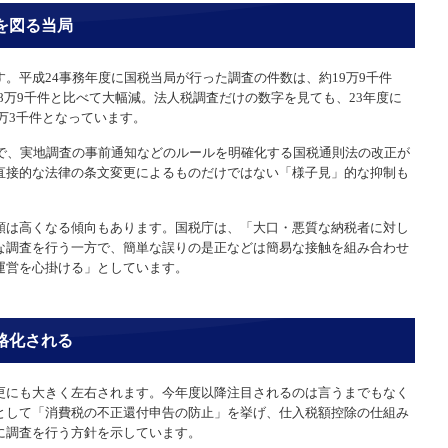
を図る当局
。平成24事務年度に国税当局が行った調査の件数は、約19万9千件
の28万9千件と比べて大幅減。法人税調査だけの数字を見ても、23年度に
9万3千件となっています。
正で、実地調査の事前通知などのルールを明確化する国税通則法の改正が
直接的な法律の条文変更によるものだけではない「様子見」的な抑制も
額は高くなる傾向もあります。国税庁は、「大口・悪質な納税者に対し
な調査を行う一方で、簡単な誤りの是正などは簡易な接触を組み合わせ
運営を心掛ける」としています。
格化される
更にも大きく左右されます。今年度以降注目されるのは言うまでもなく
として「消費税の不正還付申告の防止」を挙げ、仕入税額控除の仕組み
に調査を行う方針を示しています。