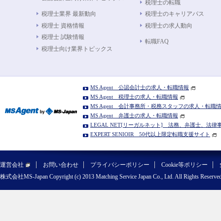
税理士の転職
税理士業界 最新動向
税理士のキャリアパス
税理士 資格情報
税理士の求人動向
税理士 試験情報
転職FAQ
税理士向け業界トピックス
MS Agent 公認会計士の求人・転職情報
MS Agent 税理士の求人・転職情報
MS Agent 会計事務所・税務スタッフの求人・転職
MS Agent 弁護士の求人・転職情報
LEGAL NET[リーガルネット] 法務、弁護士、法
EXPERT SENIOIR 50代以上限定転職支援サイト
運営会社
お問い合わせ
プライバシーポリシー
Cookie等ポリシー
株式会社MS-Japan Copyright (c) 2013 Matching Service Japan Co., Ltd. All Rights Reserved