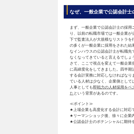
なぜ、一般企業で公認会計士
まず、一般企業で公認会計士の採用
り、以前の転職市場では一般企業が
下で監査法人が大規模なリストラを
の多くが一般企業に採用をされた結
なインハウスの公認会計士が転職先
なくなってきていると言えるでしょ
さて、ここで視点を変えて一般企業
に高緯度化をしてきました。四半期決
する会計実務に対応しなければなり
ている人材は少なく、企業側として
人事としても
即戦力の人材採用をベ
た
という背景があるのです。
≪ポイント≫
★上場企業も高度化する会計に対応
★リーマンショック後、徐々に企業
★公認会計士のポテンシャルに期待