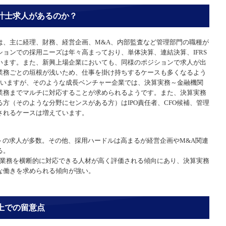
計士求人があるのか？
は、主に経理、財務、経営企画、M&A、内部監査など管理部門の職種が
ョンでの採用ニーズは年々高まっており、単体決算、連結決算、IFRS
います。また、新興上場企業においても、同様のポジションで求人が出
業務ごとの垣根が浅いため、仕事を掛け持ちするケースも多くなるよう
ていますが、そのような成長ベンチャー企業では、決算実務～金融機関
業務までマルチに対応することが求められるようです。また、決算実務
方（そのような分野にセンスがある方）はIPO責任者、CFO候補、管理
されるケースは増えています。
トの求人が多数。その他、採用ハードルは高まるが経営企画やM&A関連
る。
、業務を横断的に対応できる人材が高く評価される傾向にあり、決算実務
な働きを求められる傾向が強い。
上での留意点