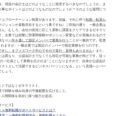
合、現役の会計士はどのようなことに留意するべきなのでしょうか。ま
大事なポイントはどのようなものなのでしょうか？そのような疑問につ
ジョブローテーション制度があります。勿論、それに伴う
転勤・転居も
ポジションが多数存在するという事ですね）ご存知の通り、一般企業は
せん。むしろ、会社の状況に応じて柔軟に課題をクリアできるゼネラリ
そ、企業では頻繁に部署間移動やポジション変更などが実施されるので
異なり
一年を通して固定メンバーで業務を行う
ことが一般的です。監査
集されますが、一般企業では固定のメンバーで固定業務を行うのです。
ですし、オフィスワーク中心ですので直行・直帰もありません
）また、
とは異なり、公認会計士でなくても対応が可能な業務が殆どです。従っ
業の一社員として業務を任される”ことになりますので、自身が公認会計
リストとして活躍できるビジネスパーソンになる」という意識へとバー
でしょう。
ストではなくゼネラリスト。
署で経験を積み自身の守備範囲を広げること。
＝人間関係を良好に保つ能力が必須。
サービス】
！≫無料転職サポートサービスとは？
発見！≫無料転職相談会・無料転職セミナー