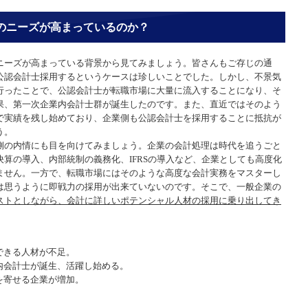
のニーズが高まっているのか？
ニーズが高まっている背景から見てみましょう。皆さんもご存じの通
公認会計士採用するというケースは珍しいことでした。しかし、不景気
行ったことで、公認会計士が転職市場に大量に流入することになり、そ
果、第一次企業内会計士群が誕生したのです。また、直近ではそのよう
で実績を残し始めており、企業側も公認会計士を採用することに抵抗が
う。
側の内情にも目を向けてみましょう。企業の会計処理は時代を追うごと
算の導入、内部統制の義務化、IFRSの導入など、企業としても高度化
ません。一方で、転職市場にはそのような高度な会計実務をマスターし
は思うように即戦力の採用が出来ていないのです。そこで、一般企業の
ストとしながら、会計に詳しいポテンシャル人材の採用に乗り出してき
できる人材が不足。
内会計士が誕生、活躍し始める。
を寄せる企業が増加。