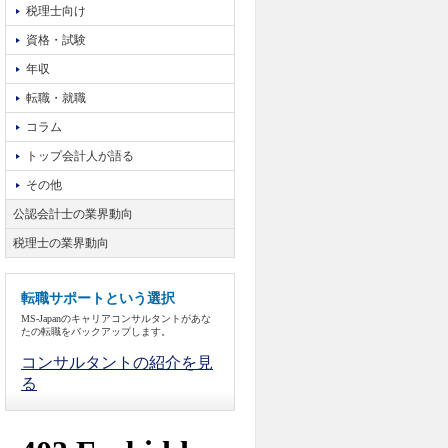
税理士向け
資格・試験
年収
転職・就職
コラム
トップ会計人が語る
その他
公認会計士の業界動向
税理士の業界動向
転職サポートという選択
MS-Japanのキャリアコンサルタントがあな
たの転職をバックアップします。
コンサルタントの紹介を見
る