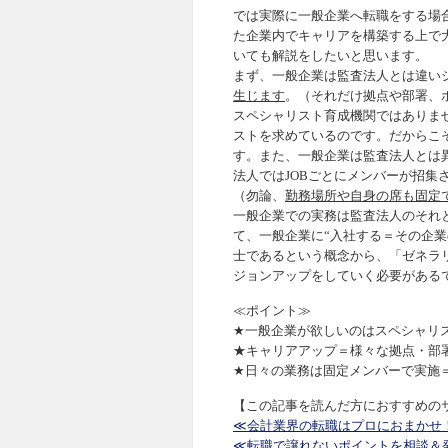
では実際に一般企業へ転職をする場
た企業内でキャリアを構築する上で
いても解説をしたいと思います。
まず、一般企業は監査法人とは違い
生じます
。（それだけ拠点や部署、
スペシャリスト育成機関ではありま
ストを求めているのです。だからこ
す。また、一般企業は監査法人とは
法人ではJOBごとにメンバーが招
（勿論、
勤務場所や自身の席も固定
一般企業での実務は監査法人のそれ
て、一般企業に“入社する＝その企
士であるという概念から、「ゼネラ
ジョンアップをしていく必要がある
≪ポイント≫
★一般企業が欲しいのはスペシャリ
★キャリアアップ＝様々な拠点・部
★日々の業務は固定メンバーで実施
【この記事を読んだ方におすすめの
≪会計業界の転職はプロにおまかせ
≪転職で譲れないポイントを相談＆