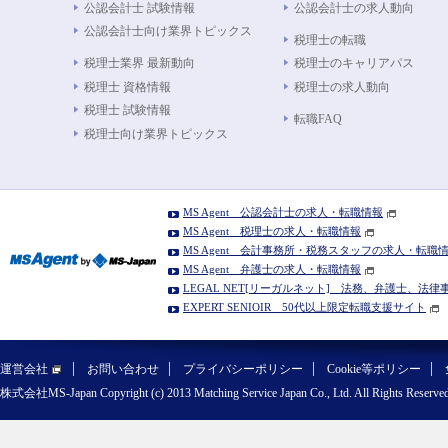
公認会計士 試験情報
公認会計士の求人動向
公認会計士向け業界トピックス
税理士の転職
税理士業界 最新動向
税理士のキャリアパス
税理士 資格情報
税理士の求人動向
税理士 試験情報
転職FAQ
税理士向け業界トピックス
MS Agent 公認会計士の求人・転職情報
MS Agent 税理士の求人・転職情報
MS Agent 会計事務所・税務スタッフの求人・転職
MS Agent 弁護士の求人・転職情報
LEGAL NET[リーガルネット] 法務、弁護士、法
EXPERT SENIOIR 50代以上限定転職支援サイト
運営会社
お問い合わせ
プライバシーポリシー
Cookie等ポリシー
株式会社MS-Japan Copyright (c) 2013 Matching Service Japan Co., Ltd. All Rights Reserved