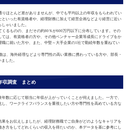
の通りほとんど差がありませんが、中でも平均以上の年収をもらわれてい
士といった有資格者や、経理財務に加えて経営企画などより経営に近い
っしゃいました。
てくるものの、まだその約80％が600万円以下に分布しています。その
しては、有資格者の方や、その他ベンチャー企業等成長にドライブをか
理職に就いた方や、また、中堅～大手企業の1社で勤続年数を重ねてい
特徴は、海外経理などより専門性の高い業務に携わっている方や、部長・
いました。
別年収調査 まとめ
験年数に応じて順当に年収が上がっていくことが伺えました。一方で、
化し、ワークライフバランスを重視したい方や専門性を高めている方な
結果をお伝えしましたが、経理財務職でご自身がどのようなキャリアを
働き方をしてどれくらいの収入を得たいのか、本データを基に参考にし