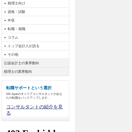
税理士向け
資格・試験
年収
転職・就職
コラム
トップ会計人が語る
その他
公認会計士の業界動向
税理士の業界動向
転職サポートという選択
MS-Japanのキャリアコンサルタントがあな
たの転職をバックアップします。
コンサルタントの紹介を見
る