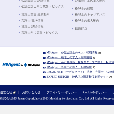
公認会計士 試験情報
公認会計士の求人動向
公認会計士向け業界トピックス
税理士の転職
税理士業界 最新動向
税理士のキャリアパス
税理士 資格情報
税理士の求人動向
税理士 試験情報
転職FAQ
税理士向け業界トピックス
MS Agent 公認会計士の求人・転職情報
MS Agent 税理士の求人・転職情報
MS Agent 会計事務所・税務スタッフの求人・転職
MS Agent 弁護士の求人・転職情報
LEGAL NET[リーガルネット] 法務、弁護士、法
EXPERT SENIOIR 50代以上限定転職支援サイト
運営会社
お問い合わせ
プライバシーポリシー
Cookie等ポリシー
株式会社MS-Japan Copyright (c) 2013 Matching Service Japan Co., Ltd. All Rights Reserved