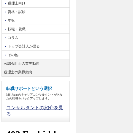
税理士向け
資格・試験
年収
転職・就職
コラム
トップ会計人が語る
その他
公認会計士の業界動向
税理士の業界動向
転職サポートという選択
MS-Japanのキャリアコンサルタントがあな
たの転職をバックアップします。
コンサルタントの紹介を見
る