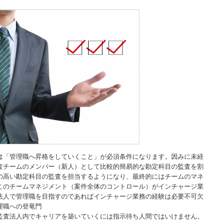
は「管理職へ昇格をしていくこと」が必須条件になります。因みに未経
査チームのメンバー（新人）として比較的簡易的な勘定科目の監査を割
の高い勘定科目の監査を担当するようになり、最終的にはチームのマネ
このチームマネジメント（案件全体のコントロール）がインチャージ業
法人で管理職を目指すのであればインチャージ業務の経験は必要不可欠
理職への登竜門
監査法人内でキャリアを築いていくには指示待ち人間ではいけません。