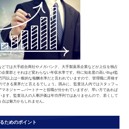
などでは大手総合商社やメガバンク、大手製薬系企業などが上位を独占
企業群とそれほど変わらない年収水準です。特に知名度の高いBig4監
0万円以上は一般的な報酬水準だと言われていますので、管理職に昇格す
とのできる業界だと言えるでしょう。因みに、監査法人内ではスタッフ→
アマネジャー→パートナーと役職が分かれていますが、早い方であれば
ています。監査法人の人事評価は年功序列ではありませんので、若くして
う点は魅力かもしれません。
せるためのポイント