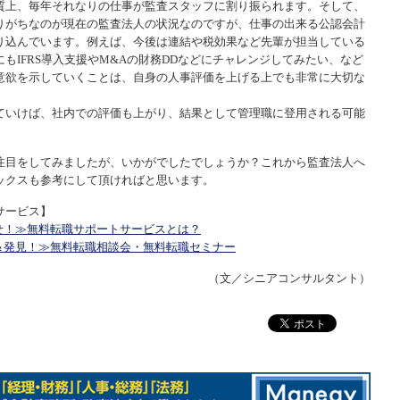
質上、毎年それなりの仕事が監査スタッフに割り振られます。そして、
りがちなのが現在の監査法人の状況なのですが、仕事の出来る公認会計
り込んでいます。例えば、今後は連結や税効果など先輩が担当している
もIFRS導入支援やM&Aの財務DDなどにチャレンジしてみたい、など
意欲を示していくことは、自身の人事評価を上げる上でも非常に大切な
ていけば、社内での評価も上がり、結果として管理職に登用される可能
注目をしてみましたが、いかがでしたでしょうか？これから監査法人へ
ックスも参考にして頂ければと思います。
サービス】
せ！≫無料転職サポートサービスとは？
＆発見！≫無料転職相談会・無料転職セミナー
（文／シニアコンサルタント）