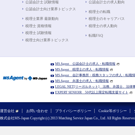
公認会計士 試験情報
公認会計士の求人動向
公認会計士向け業界トピックス
税理士の転職
税理士業界 最新動向
税理士のキャリアパス
税理士 資格情報
税理士の求人動向
税理士 試験情報
転職FAQ
税理士向け業界トピックス
MS Agent 公認会計士の求人・転職情報
MS Agent 税理士の求人・転職情報
MS Agent 会計事務所・税務スタッフの求人・転職
MS Agent 弁護士の求人・転職情報
LEGAL NET[リーガルネット] 法務、弁護士、法
EXPERT SENIOIR 50代以上限定転職支援サイト
運営会社
お問い合わせ
プライバシーポリシー
Cookie等ポリシー
株式会社MS-Japan Copyright (c) 2013 Matching Service Japan Co., Ltd. All Rights Reserved