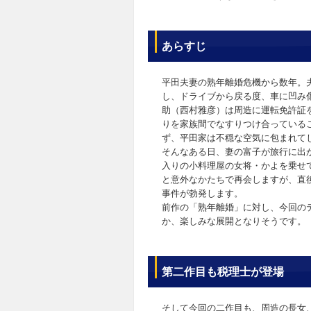
あらすじ
平田夫妻の熟年離婚危機から数年。
し、ドライブから戻る度、車に凹み
助（西村雅彦）は周造に運転免許証
りを家族間でなすりつけ合っている
ず、平田家は不穏な空気に包まれて
そんなある日、妻の富子が旅行に出
入りの小料理屋の女将・かよを乗せ
と意外なかたちで再会しますが、直
事件が勃発します。
前作の「熟年離婚」に対し、今回の
か、楽しみな展開となりそうです。
第二作目も税理士が登場
そして今回の二作目も、周造の長女