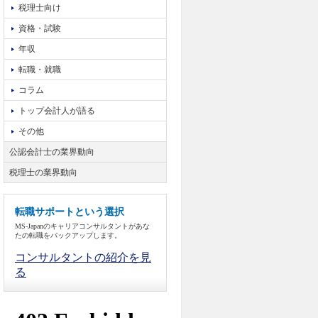
税理士向け
資格・試験
年収
転職・就職
コラム
トップ会計人が語る
その他
公認会計士の業界動向
税理士の業界動向
転職サポートという選択
MS-Japanのキャリアコンサルタントがあな
たの転職をバックアップします。
コンサルタントの紹介を見
る