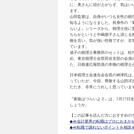
に、奥さんに頭が上がらず、気はい
ます。
山田監督は、自身がいつも女性の税
知るようになりました。前身作の『
らいよ』シリーズから、税理士役に
ちらかというと中嶋朋子さん演じる
物を言い、気が強い性格ですが、非
ています。
成子の税理士事務所のセットは、松
め、東京税理士会世田谷支部の会員
た、日税連広報部員の本物の税理士
日本税理士会連合会会長の神津氏は
っていたが、今回、尊敬する山田洋
ただき、非常にうれしく思っていま
『家族はつらいよ２』は、5月27日
しょうか。
【この記事を読んだ方におすすめの
◆≪会計業界の転職はプロにおまか
◆≪転職で譲れないポイントを相談