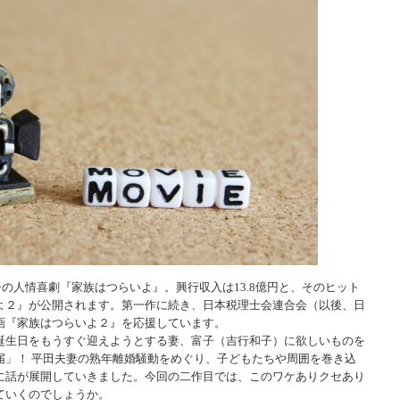
督の人情喜劇『家族はつらいよ』。興行収入は13.8億円と、そのヒット
よ２』が公開されます。第一作に続き、日本税理士会連合会（以後、日
画『家族はつらいよ２』を応援しています。
誕生日をもうすぐ迎えようとする妻、富子（吉行和子）に欲しいものを
届」！ 平田夫妻の熟年離婚騒動をめぐり、子どもたちや周囲を巻き込
に話が展開していきました。今回の二作目では、このワケありクセあり
ていくのでしょうか。