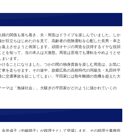
夫婦の関係も落ち着き、夫・周造はドライブを楽しんでいました。しか
傷が目立ちはじめたのを見て、高齢者の危険運転を心配した長男・幸之
を返上させようと画策します。頑固オヤジの周造を説得するイヤな役回
ことを知って、当の本人は大激怒。周造は意地でも運転をやめようとせ
しまいます。
かけることになりました。つかの間の独身貴族を楽しむ周造は、お気に
て車を走らせます。その途中、故郷広島の高校時代の同級生・丸田吟平
後に交通事故を起こしてしまい、平田家には熟年離婚の危機を超えた大
テーマは「無縁社会」。大騒ぎの平田家がどのように描かれていくの
、金井成子（中嶋朋子）が税理士として登場します。その税理士事務所