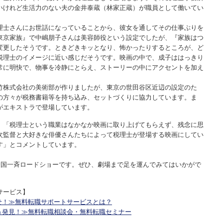
いけれど生活力のない夫の金井泰蔵（林家正蔵）が職員として働いてい
理士さんにお世話になっていることから、彼女を通してその仕事ぶりを
東京家族』で中嶋朋子さんは美容師役という設定でしたが、『家族はつ
変更したそうです。ときどきキッとなり、怖かったりするところが、ど
税理士のイメージに近い感じだそうです。映画の中で、成子ははっきり
常に明快で、物事を冷静にとらえ、ストーリーの中にアクセントを加え
竹株式会社の美術部が作りましたが、東京の世田谷区近辺の設定のた
の方々が税務書籍等を持ち込み、セットづくりに協力しています。ま
がエキストラで登場しています。
、「税理士という職業はなかなか映画に取り上げてもらえず、残念に思
次監督と大好きな俳優さんたちによって税理士が登場する映画にしてい
す」とコメントしています。
全国一斉ロードショーです。ぜひ、劇場まで足を運んでみてはいかがで
サービス】
せ！≫無料転職サポートサービスとは？
＆発見！≫無料転職相談会・無料転職セミナー